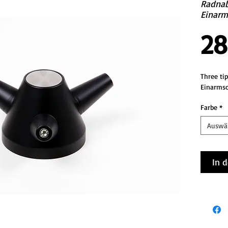
Radnab
Einarm
28
Three ti
Einarmsc
Farbe
*
Auswä
In 