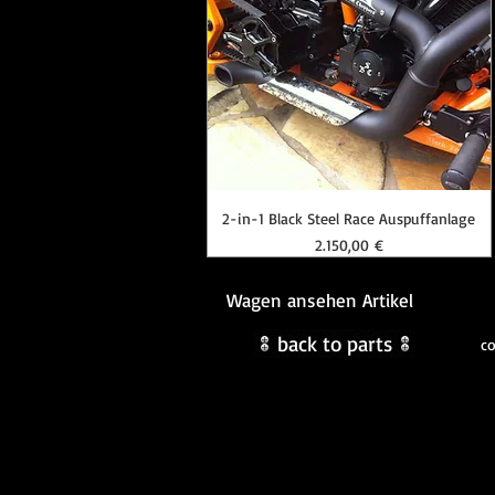
zum online Shop
2-in-1 Black Steel Race Auspuffanlage
Preis
2.150,00 €
Wagen ansehen Artikel
back to parts
co