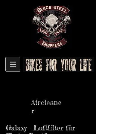
Aircleane
r
Galaxy - Luftfilter für