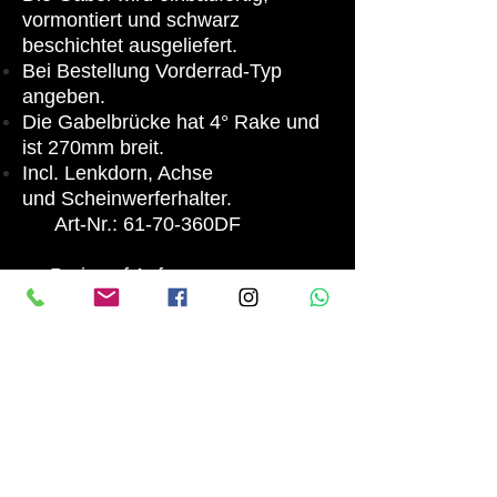
vormontiert und schwarz
beschichtet ausgeliefert.
Bei Bestellung Vorderrad-Typ
angeben.
Die Gabelbrücke hat 4° Rake und
ist 270mm breit.
Incl. Lenkdorn, Achse
und Scheinwerferhalter.
Art-Nr.: 61-70-360DF
Preis auf Anfrage
Nur zu verwenden mit
unseren 4-Kolben
Radialzangen.
back to Gabel "RS"